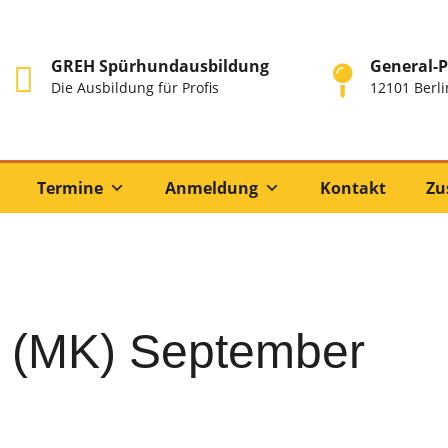
GREH Spürhundausbildung
General-P
Die Ausbildung für Profis
12101 Berli
Termine
Anmeldung
Kontakt
Zu
s (MK) September