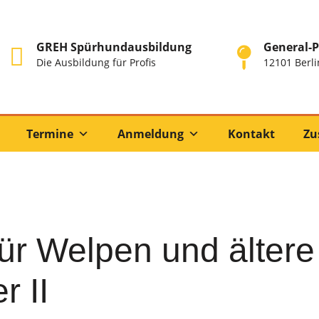
GREH Spürhundausbildung
General-P
Die Ausbildung für Profis
12101 Berli
Termine
Anmeldung
Kontakt
Zu
ür Welpen und älter
r II