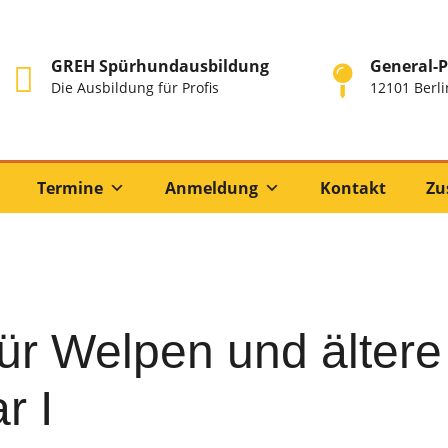
GREH Spürhundausbildung
General-P
Die Ausbildung für Profis
12101 Berli
Termine
Anmeldung
Kontakt
Zu
ür Welpen und älter
r I