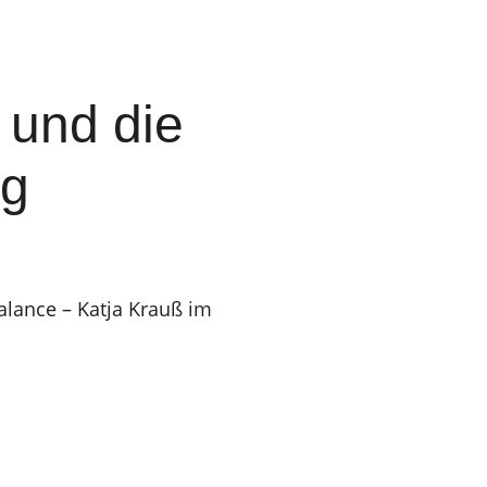
 und die
ng
alance – Katja Krauß im